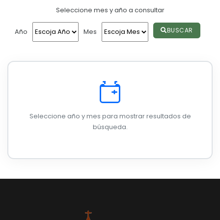
Seleccione mes y año a consultar
Convocatorias
GESTIÓN ADMINISTRATIVA
BUSCAR
Año
Mes
Plan de desarrollo y Ordenamiento Territorial - PD
Plan Anual Contratación - PAC
Plan Operativo Anual - POA
Convenios Institucionales
Seleccione año y mes para mostrar resultados de
PRESUPUESTO: EJECUCIÓN Y REPORTES
búsqueda.
Cédulas presupuestarias y balances
Procesos de contratación
Ejecución Presupuestaria
Obras y proyectos