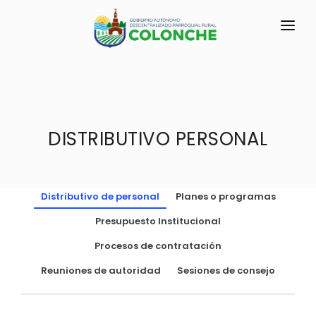
INICIO
LA PARROQUIA
RESEÑA HISTÓRICA
DISTRIBUTIVO PERSONAL
GAD
Historia Antigua
TRANSPARENCIA
Historia Actual
Distributivo de personal
Planes o programas
GESTIÓN Y PRESUPUESTO
Símbolos Cívicos
Presupuesto Institucional
GESTIÓN INSTITUCIONAL
MECANISMOS DE PARTICIPACIÓN
GEOGRAFÍA
Procesos de contratación
Sesiones Ordinarias
TURISMO
Ubicación
CIUDADANÍA ACTIVA
Reuniones de autoridad
Sesiones de consejo
Sesiones Extraordinarias
Clima
Solicitud de acceso información pública
Resoluciones
NEW