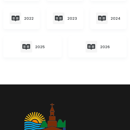
Convocatorias
GESTIÓN ADMINISTRATIVA
2022
2023
2024
Plan de desarrollo y Ordenamiento Territorial - PD
Plan Anual Contratación - PAC
2025
2026
Plan Operativo Anual - POA
Convenios Institucionales
PRESUPUESTO: EJECUCIÓN Y REPORTES
Cédulas presupuestarias y balances
Procesos de contratación
Ejecución Presupuestaria
Obras y proyectos