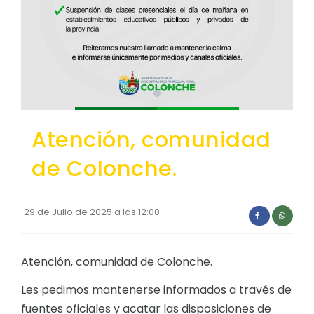
Convocatorias
GESTIÓN ADMINISTRATIVA
Plan de desarrollo y Ordenamiento Territorial - PD
Plan Anual Contratación - PAC
Plan Operativo Anual - POA
Atención, comunidad
Convenios Institucionales
de Colonche.
PRESUPUESTO: EJECUCIÓN Y REPORTES
Cédulas presupuestarias y balances
29 de Julio de 2025 a las 12:00
Procesos de contratación
Ejecución Presupuestaria
Atención, comunidad de Colonche.
Obras y proyectos
Les pedimos mantenerse informados a través de
fuentes oficiales y acatar las disposiciones de